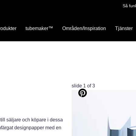
Så fun
rodukter
tubemaker™
Områden/Inspiration
Tjänster
slide
1
of 3
ill säljare och köpare i dessa
 infärgat designpapper med en