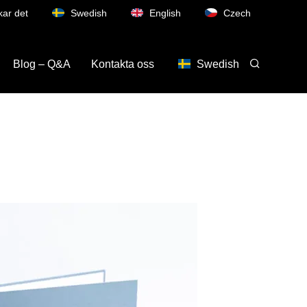
kar det
Swedish
English
Czech
Blog – Q&A
Kontakta oss
Swedish