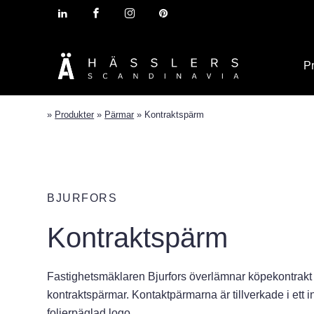
P
»
Produkter
»
Pärmar
»
Kontraktspärm
BJURFORS
Kontraktspärm
Fastighetsmäklaren Bjurfors överlämnar köpekontrakt t
kontraktspärmar. Kontaktpärmarna är tillverkade i ett
folierpäglad logo.