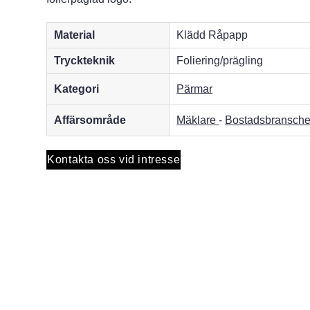
Material
Klädd Råpapp
Tryckteknik
Foliering/prägling
Kategori
Pärmar
Affärsområde
Mäklare
-
Bostadsbransch
Kontakta oss vid intresse