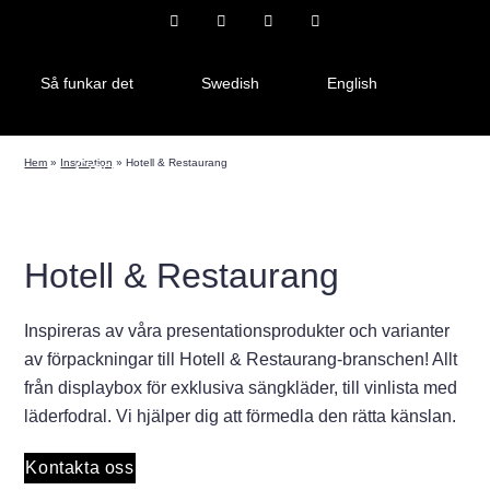
Så funkar det
Swedish
English
Hem
»
Inspiration
»
Hotell & Restaurang
Czech
Hotell & Restaurang
Inspireras av våra presentationsprodukter och varianter
av förpackningar till Hotell & Restaurang-branschen! Allt
från displaybox för exklusiva sängkläder, till vinlista med
läderfodral. Vi hjälper dig att förmedla den rätta känslan.
Kontakta oss