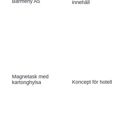
Barmeny A5
innehåll
Magnetask med
Koncept för hotell
kartonghylsa