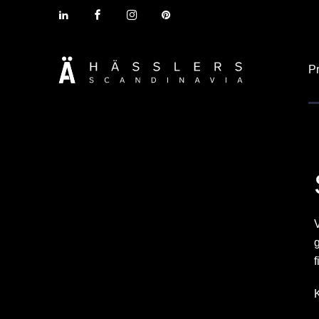
P
V
g
f