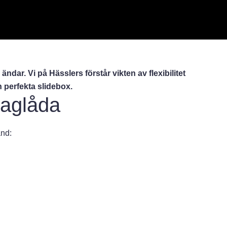
ndar. Vi på Hässlers förstår vikten av flexibilitet
n perfekta slidebox.
draglåda
and: