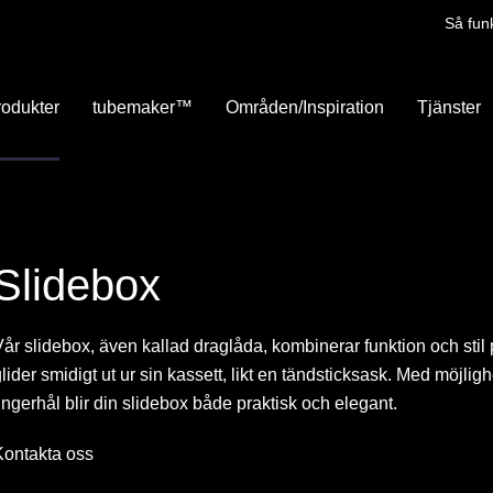
Så fun
rodukter
tubemaker™
Områden/Inspiration
Tjänster
Slidebox
år slidebox, även kallad draglåda, kombinerar funktion och stil 
lider smidigt ut ur sin kassett, likt en tändsticksask. Med möjlig
ingerhål blir din slidebox både praktisk och elegant.
Kontakta oss