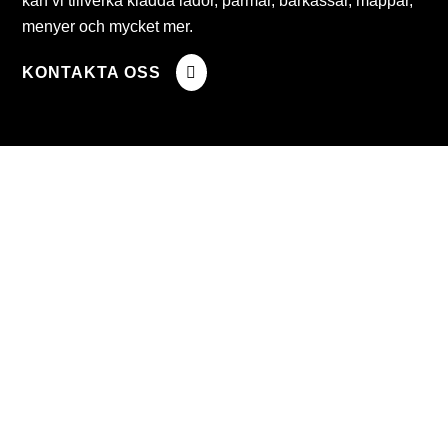
kan vi tillverka klädda lådor, pärmar, bärkassar, mappar,
menyer och mycket mer.
KONTAKTA OSS