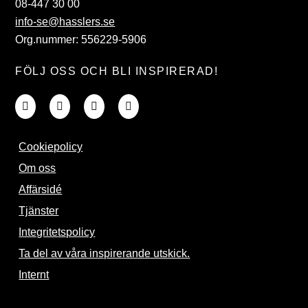
08-447 30 00
info-se@hasslers.se
Org.nummer: 556229-5906
FÖLJ OSS OCH BLI INSPIRERAD!
Cookiepolicy
Om oss
Affärsidé
Tjänster
Integritetspolicy
Ta del av våra inspirerande utskick.
Internt