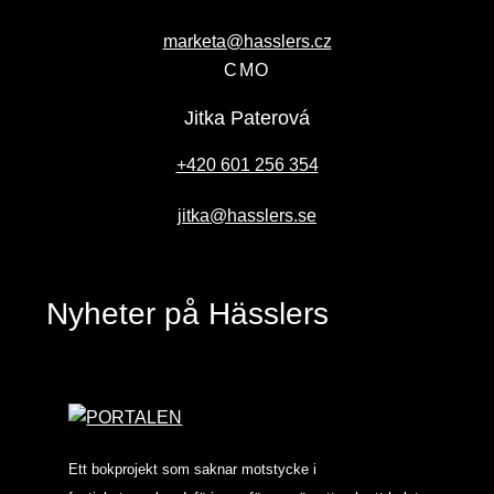
marketa@hasslers.cz
CMO
Jitka Paterová
+420 601 256 354
jitka@hasslers.se
Nyheter på Hässlers
Ett bokprojekt som saknar motstycke i