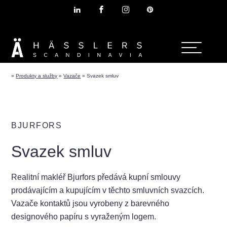
»
Produkty a služby
»
Vazače
»
Svazek smluv
BJURFORS
Svazek smluv
Realitní makléř Bjurfors předává kupní smlouvy
prodávajícím a kupujícím v těchto smluvních svazcích.
Vazače kontaktů jsou vyrobeny z barevného
designového papíru s vyraženým logem.