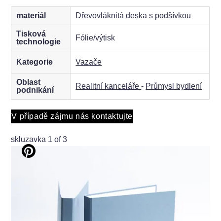
materiál
Dřevovláknitá deska s podšívkou
Tisková
Fólie/výtisk
technologie
Kategorie
Vazače
Oblast
Realitní kanceláře
-
Průmysl bydlení
podnikání
V případě zájmu nás kontaktujte
skluzavka
1
of 3