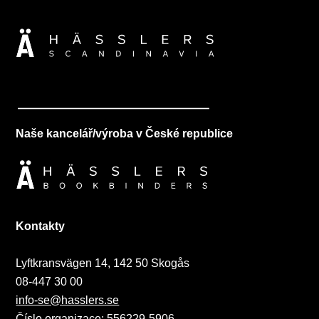
Naše kancelář/výroba v České republice
Kontakty
Lyftkransvägen 14, 142 50 Skogås
08-447 30 00
info-se@hasslers.se
Číslo organizace: 556229-5906