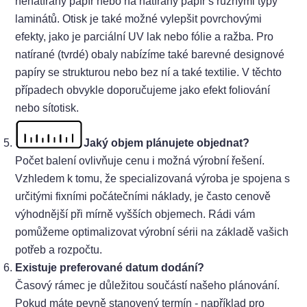
nenatíraný papír nebo na natíraný papír s různými typy
laminátů. Otisk je také možné vylepšit povrchovými
efekty, jako je parciální UV lak nebo fólie a ražba. Pro
natírané (tvrdé) obaly nabízíme také barevné designové
papíry se strukturou nebo bez ní a také textilie. V těchto
případech obvykle doporučujeme jako efekt foliování
nebo sítotisk.
Jaký objem plánujete objednat?
Počet balení ovlivňuje cenu i možná výrobní řešení.
Vzhledem k tomu, že specializovaná výroba je spojena s
určitými fixními počátečními náklady, je často cenově
výhodnější při mírně vyšších objemech. Rádi vám
pomůžeme optimalizovat výrobní sérii na základě vašich
potřeb a rozpočtu.
Existuje preferované datum dodání?
Časový rámec je důležitou součástí našeho plánování.
Pokud máte pevně stanovený termín - například pro