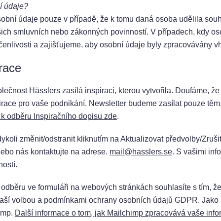
í údaje?
osobní údaje pouze v případě, že k tomu daná osoba udělila souh
šich smluvních nebo zákonných povinností. V případech, kdy os
enlivosti a zajišťujeme, aby osobní údaje byly zpracovávány
race
lečnost Hässlers zasílá inspiraci, kterou vytvořila. Doufáme, ž
irace pro vaše podnikání. Newsletter budeme zasílat pouze těm,
e k odběru Inspiračního dopisu zde
.
koli změnit/odstranit kliknutím na Aktualizovat předvolby/Zrušit
nebo nás kontaktujte na adrese.
mail@hasslers.se
. S vašimi in
ostí.
k odběru ve formuláři na webových stránkách souhlasíte s tím,
vaší volbou a podmínkami ochrany osobních údajů GDPR. Jako pl
imp.
Další informace o tom, jak Mailchimp zpracovává vaše inf