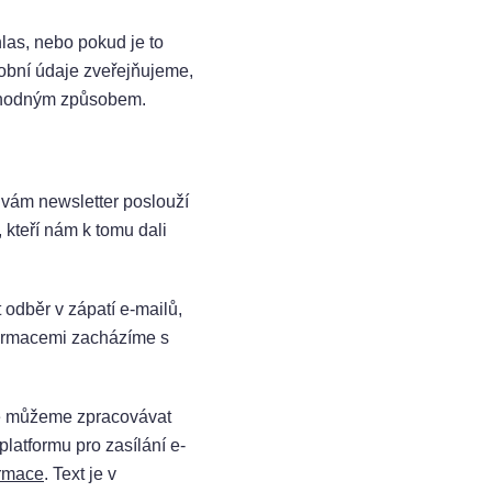
las, nebo pokud je to
obní údaje zveřejňujeme,
 vhodným způsobem.
e vám newsletter poslouží
 kteří nám k tomu dali
 odběr v zápatí e-mailů,
formacemi zacházíme s
 že můžeme zpracovávat
atformu pro zasílání e-
ormace
. Text je v