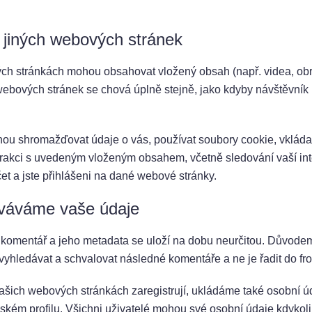
 jiných webových stránek
ch stránkách mohou obsahovat vložený obsah (např. videa, obrá
ebových stránek se chová úplně stejně, jako kdyby návštěvník 
u shromažďovat údaje o vás, používat soubory cookie, vkládat 
terakci s uvedeným vloženým obsahem, včetně sledování vaší in
t a jste přihlášeni na dané webové stránky.
ováváme vaše údaje
 komentář a jeho metadata se uloží na dobu neurčitou. Důvodem
vyhledávat a schvalovat následné komentáře a ne je řadit do fr
 našich webových stránkách zaregistrují, ukládáme také osobní úd
lském profilu. Všichni uživatelé mohou své osobní údaje kdykoli 