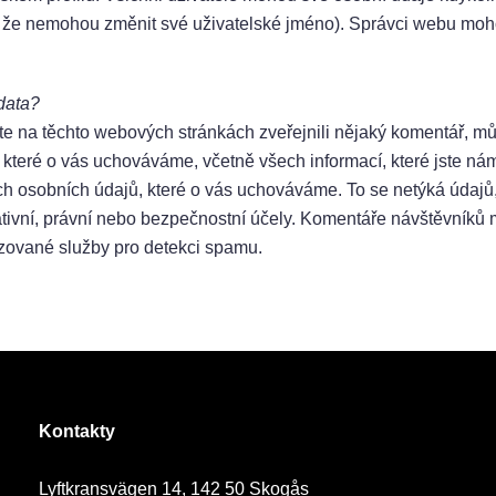
, že nemohou změnit své uživatelské jméno). Správci webu moho
data?
e na těchto webových stránkách zveřejnili nějaký komentář, mů
které o vás uchováváme, včetně všech informací, které jste nám
h osobních údajů, které o vás uchováváme. To se netýká údajů,
ativní, právní nebo bezpečnostní účely. Komentáře návštěvníků
izované služby pro detekci spamu.
Kontakty
Lyftkransvägen 14, 142 50 Skogås