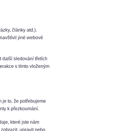
zky, články atd.).
navštívil jiné webové
další sledování třetích
terakce s tímto vloženým
 je to, že potřebujeme
onty k přezkoumání.
aje, které jste nám
zobrazit, upravit nebo