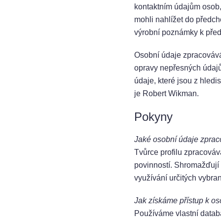
kontaktním údajům osob,
mohli nahlížet do předcho
výrobní poznámky k pře
Osobní údaje zpracovává
opravy nepřesných údaj
údaje, které jsou z hled
je Robert Wikman.
Pokyny
Jaké osobní údaje zpra
Tvůrce profilu zpracová
povinností. Shromažďují s
využívání určitých vybra
Jak získáme přístup k o
Používáme vlastní datab