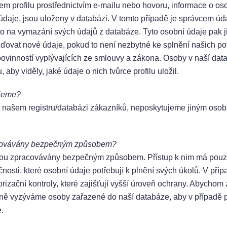
em profilu prostřednictvím e-mailu nebo hovoru, informace o oso
 údaje, jsou uloženy v databázi. V tomto případě je správcem úd
ávo na vymazání svých údajů z databáze. Tyto osobní údaje pak
ovat nové údaje, pokud to není nezbytné ke splnění našich pov
povinností vyplývajících ze smlouvy a zákona. Osoby v naší data
, aby viděly, jaké údaje o nich tvůrce profilu uložil.
ujeme?
 v našem registru/databázi zákazníků, neposkytujeme jiným oso
acovávány bezpečným způsobem?
sou zpracovávány bezpečným způsobem. Přístup k nim má pouz
čnosti, které osobní údaje potřebují k plnění svých úkolů. V příp
izační kontroly, které zajišťují vyšší úroveň ochrany. Abychom z
lně vyzýváme osoby zařazené do naší databáze, aby v případě p
e.