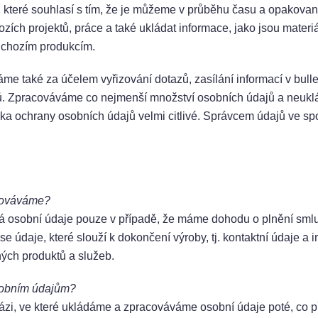
 které souhlasí s tím, že je můžeme v průběhu času a opakova
zích projektů, práce a také ukládat informace, jako jsou materi
dchozím produkcím.
me také za účelem vyřizování dotazů, zasílání informací v bul
ů. Zpracováváme co nejmenší množství osobních údajů a neuk
iska ochrany osobních údajů velmi citlivé. Správcem údajů ve sp
cováváme?
vá osobní údaje pouze v případě, že máme dohodu o plnění sml
e údaje, které slouží k dokončení výroby, tj. kontaktní údaje a 
ných produktů a služeb.
sobním údajům?
ázi, ve které ukládáme a zpracováváme osobní údaje poté, co p