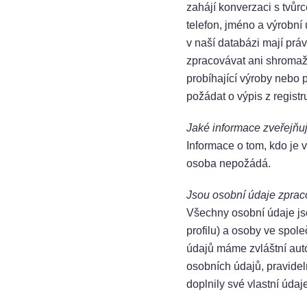
zahájí konverzaci s tvůrc
telefon, jméno a výrobní
v naší databázi mají pr
zpracovávat ani shromažď
probíhající výroby nebo 
požádat o výpis z registru
Jaké informace zveřejň
Informace o tom, kdo je
osoba nepožádá.
Jsou osobní údaje zpr
Všechny osobní údaje j
profilu) a osoby ve spole
údajů máme zvláštní autor
osobních údajů, pravide
doplnily své vlastní údaj