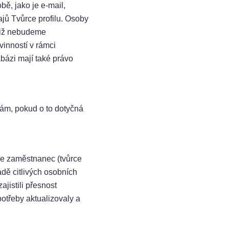
bě, jako je e-mail,
ajů Tvůrce profilu. Osoby
 již nebudeme
inností v rámci
bázi mají také právo
bám, pokud o to dotyčná
e zaměstnanec (tvůrce
adě citlivých osobních
ajistili přesnost
otřeby aktualizovaly a