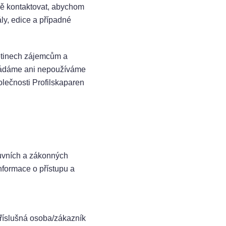
ně kontaktovat, abychom
ály, edice a případné
letinech zájemcům a
ládáme ani nepoužíváme
olečnosti Profilskaparen
uvních a zákonných
informace o přístupu a
říslušná osoba/zákazník