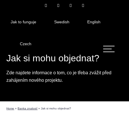
Jak to funguje
Swedish
English
Czech
Jak si mohu objednat?
Zde najdete informace o tom, co je třeba zvážit před
zahájením nového projektu.
Home
»
Banka znalostí
»
Jak si mohu objednat?