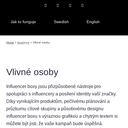
Jak to funguje
Swedish
English
Home
»
Inspirace
»
Vlivné osoby
Czech
Vlivné osoby
Influencer boxy jsou přizpůsobené nástroje pro
spolupráci s influencery a posílení identity vaší značky.
Díky vynikajícím produktům, pečlivému plánování a
průzkumu cílové skupiny a působivému designu
influencer boxu s výraznou grafikou a chytrým textem si
můžete být jisti, že vaše kampaň bude úspěšná.