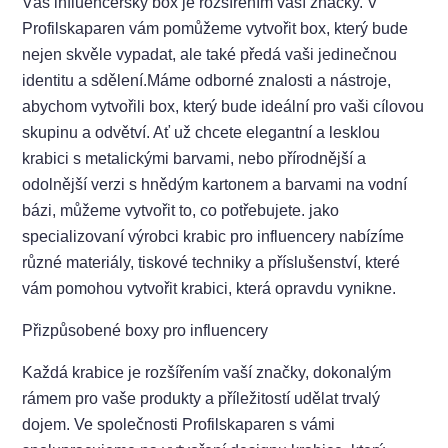
Váš influencerský box je rozšířením vaší značky. V
Profilskaparen vám pomůžeme vytvořit box, který bude
nejen skvěle vypadat, ale také předá vaši jedinečnou
identitu a sdělení.Máme odborné znalosti a nástroje,
abychom vytvořili box, který bude ideální pro vaši cílovou
skupinu a odvětví. Ať už chcete elegantní a lesklou
krabici s metalickými barvami, nebo přírodnější a
odolnější verzi s hnědým kartonem a barvami na vodní
bázi, můžeme vytvořit to, co potřebujete. jako
specializovaní výrobci krabic pro influencery nabízíme
různé materiály, tiskové techniky a příslušenství, které
vám pomohou vytvořit krabici, která opravdu vynikne.
Přizpůsobené boxy pro influencery
Každá krabice je rozšířením vaší značky, dokonalým
rámem pro vaše produkty a příležitostí udělat trvalý
dojem. Ve společnosti Profilskaparen s vámi