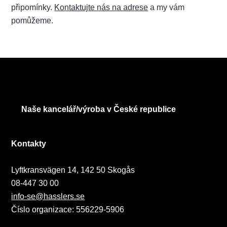
připomínky.
Kontaktujte nás na adrese
a my vám
pomůžeme.
Naše kancelář/výroba v České republice
Kontakty
Lyftkransvägen 14, 142 50 Skogås
08-447 30 00
info-se@hasslers.se
Číslo organizace: 556229-5906