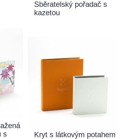
Sběratelský pořadač s
kazetou
tažená
u s
Kryt s látkovým potahem