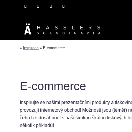
»
Inspirace
»
E-commerce
y a služby
tubemaker™
Oblasti/Inspirace
Poskytova
E-commerce
Inspirujte se našimi prezentačními produkty a tiskovina
provozují internetový obchod! Možnosti jsou (téměř) n
čeho lze dosáhnout s naší širokou škálou tiskových te
několik příkladů!