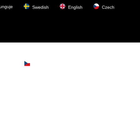
funguje
Swedish
English
Czech
adrese
Czech