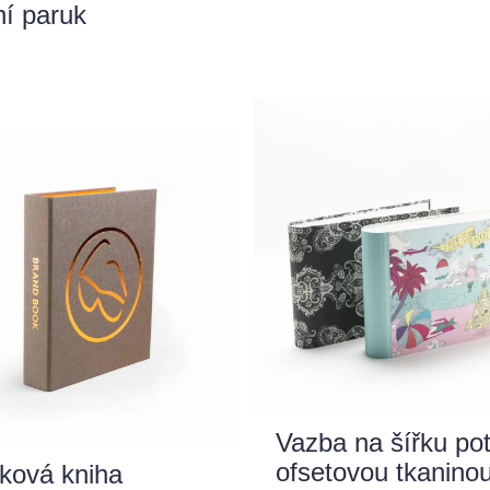
ní paruk
Vazba na šířku po
ofsetovou tkanino
ková kniha