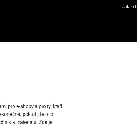
Jak to 
né služby
Blog - Otázky a odpovědi
Kontaktujte nás na 
mi pro e-shopy a pro ty, kteří
ekonečné, pokud jde o to,
chnik a materiálů. Zde je