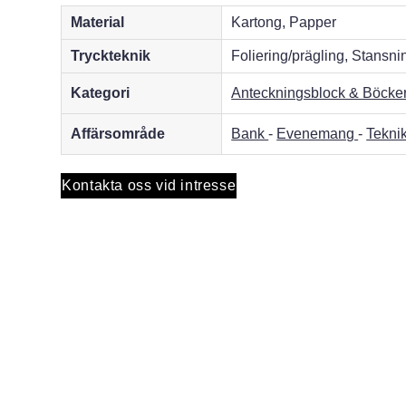
Material
Kartong, Papper
Tryckteknik
Foliering/prägling, Stansni
Kategori
Anteckningsblock & Böcke
Affärsområde
Bank
-
Evenemang
-
Tekni
Kontakta oss vid intresse