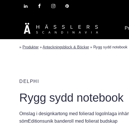
P
»
Produkter
»
Anteckningsblock & Böcker
»
Rygg sydd notebook
DELPHI
Rygg sydd notebook
Omslag i designkartong med folierad logoInlaga inh
sömEditionsunik banderoll med folierat budskap