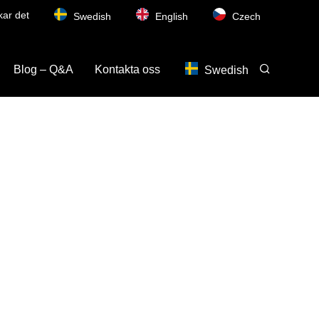
kar det
Swedish
English
Czech
Blog – Q&A
Kontakta oss
Swedish