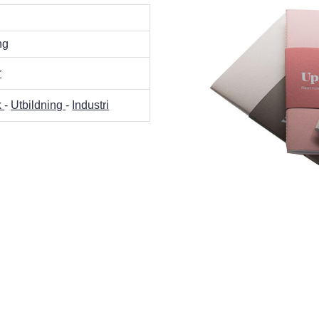
ng
r
k
-
Utbildning
-
Industri