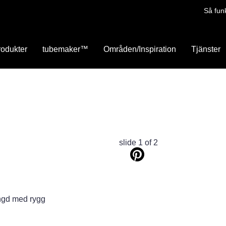
Så fun
rodukter
tubemaker™
Områden/Inspiration
Tjänster
slide
1
of 2
ängd med rygg