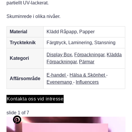
partiellt UV-lackerat.
Skuminrede i olika nivåer.
Material
Klädd Råpapp, Papper
Tryckteknik
Färgtryck, Laminering, Stansning
Display Box
,
Förpackningar
,
Klädda
Kategori
Förpackningar
,
Pärmar
E-handel
-
Hälsa & Skönhet
-
Affärsområde
Evenemang
-
Influencers
Kontakta oss vid intresse
slide
2
of 7