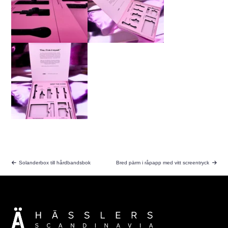
Solanderbox till hårdbandsbok
Bred pärm i råpapp med vitt screentryck