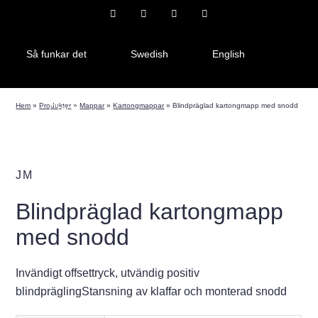
Så funkar det
Swedish
English
Hem
»
Produkter
»
Mappar
»
Kartongmappar
»
Blindpräglad kartongmapp med snodd
Czech
JM
Blindpräglad kartongmapp
med snodd
Invändigt offsettryck, utvändig positiv
blindpräglingStansning av klaffar och monterad snodd