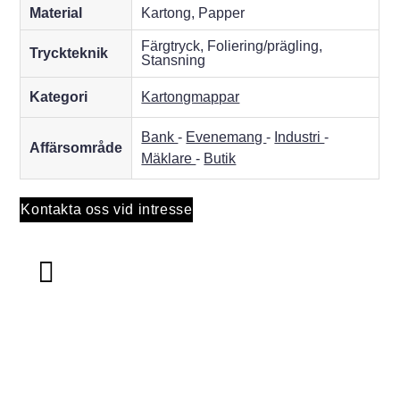
Material
Kartong, Papper
Färgtryck, Foliering/prägling,
Tryckteknik
Stansning
Kategori
Kartongmappar
Bank
-
Evenemang
-
Industri
-
Affärsområde
Mäklare
-
Butik
Kontakta oss vid intresse