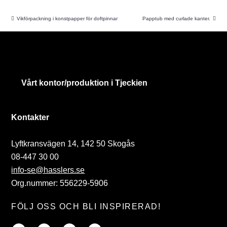
Vikförpackning i konstpapper för doftpinnar
Papptub med curlade kanter.
Vårt kontor/produktion i Tjeckien
Kontakter
Lyftkransvägen 14, 142 50 Skogås
08-447 30 00
info-se@hasslers.se
Org.nummer: 556229-5906
FÖLJ OSS OCH BLI INSPIRERAD!