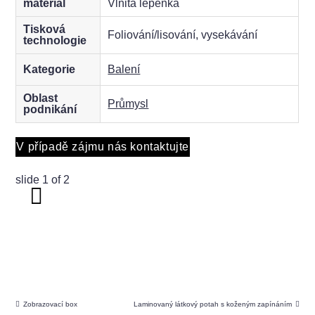
materiál
Vlnitá lepenka
Tisková
Foliování/lisování, vysekávání
technologie
Kategorie
Balení
Oblast
Průmysl
podnikání
V případě zájmu nás kontaktujte
slide
1
of 2
Zobrazovací box
Laminovaný látkový potah s koženým zapínáním