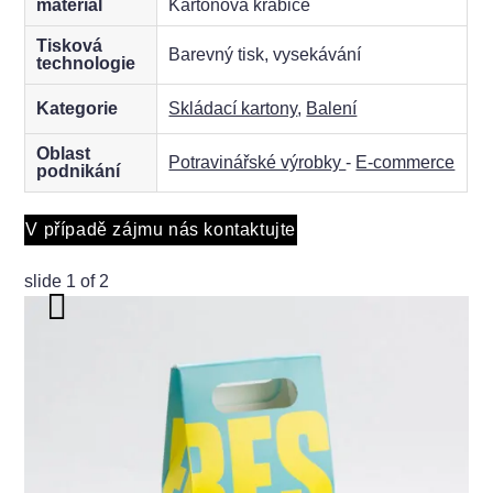
materiál
Kartonová krabice
Tisková
Barevný tisk, vysekávání
technologie
Kategorie
Skládací kartony
,
Balení
Oblast
Potravinářské výrobky
-
E-commerce
podnikání
V případě zájmu nás kontaktujte
slide
1
of 2