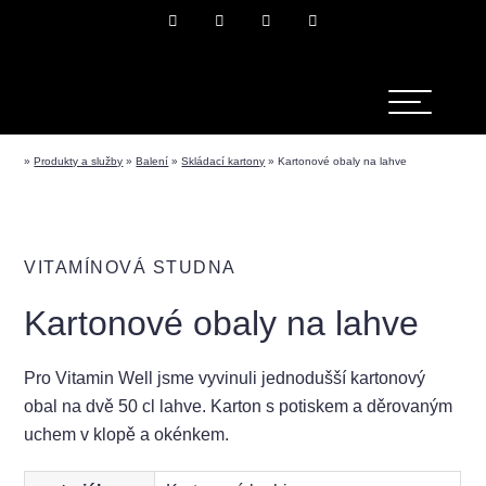
»
Produkty a služby
»
Balení
»
Skládací kartony
»
Kartonové obaly na lahve
VITAMÍNOVÁ STUDNA
Kartonové obaly na lahve
Pro Vitamin Well jsme vyvinuli jednodušší kartonový
obal na dvě 50 cl lahve. Karton s potiskem a děrovaným
uchem v klopě a okénkem.