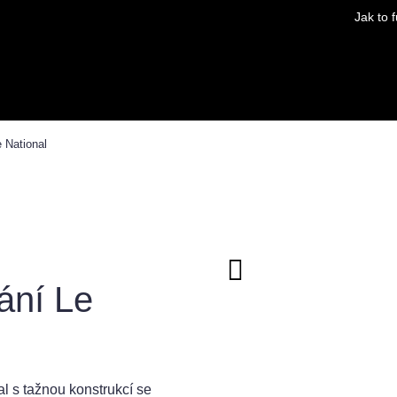
Jak to 
 National
né služby
Blog - Otázky a odpovědi
Kontaktujte nás na 
ání Le
al s tažnou konstrukcí se