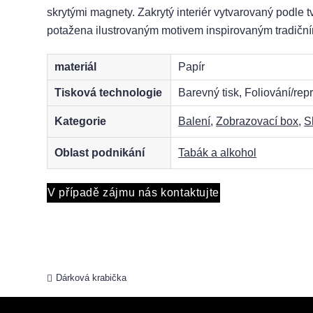
skrytými magnety. Zakrytý interiér vytvarovaný podle t
potažena ilustrovaným motivem inspirovaným tradiční
materiál
Papír
Tisková technologie
Barevný tisk, Foliování/re
Kategorie
Balení
,
Zobrazovací box
,
S
Oblast podnikání
Tabák a alkohol
V případě zájmu nás kontaktujte
Dárková krabička