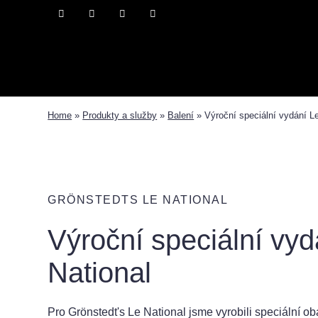
Home
»
Produkty a služby
»
Balení
»
Výroční speciální vydání Le
y a služby
tubemaker™
Oblasti/Inspirace
Poskytova
GRÖNSTEDTS LE NATIONAL
Výroční speciální vyd
National
Pro Grönstedt's Le National jsme vyrobili speciální ob