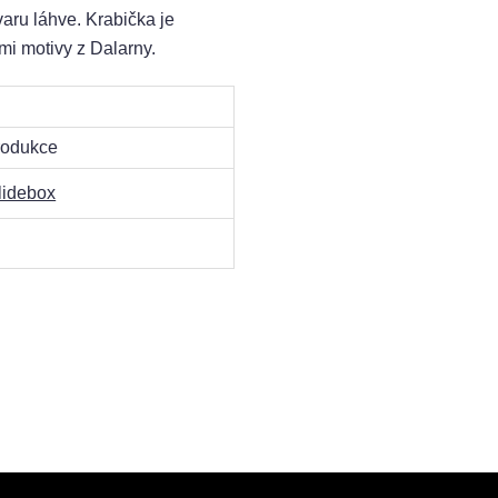
varu láhve. Krabička je
mi motivy z Dalarny.
produkce
lidebox