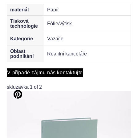
materiál
Papír
Tisková
Fólie/výtisk
technologie
Kategorie
Vazače
Oblast
Realitní kanceláře
podnikání
V případě zájmu nás kontaktujte
skluzavka
1
of 2