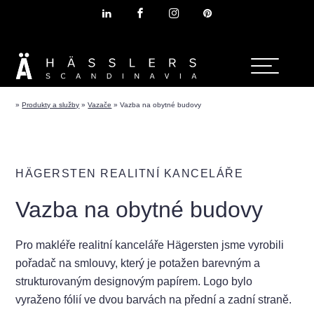
»
Produkty a služby
»
Vazače
»
Vazba na obytné budovy
HÄGERSTEN REALITNÍ KANCELÁŘE
Vazba na obytné budovy
Pro makléře realitní kanceláře Hägersten jsme vyrobili
pořadač na smlouvy, který je potažen barevným a
strukturovaným designovým papírem. Logo bylo
vyraženo fólií ve dvou barvách na přední a zadní straně.